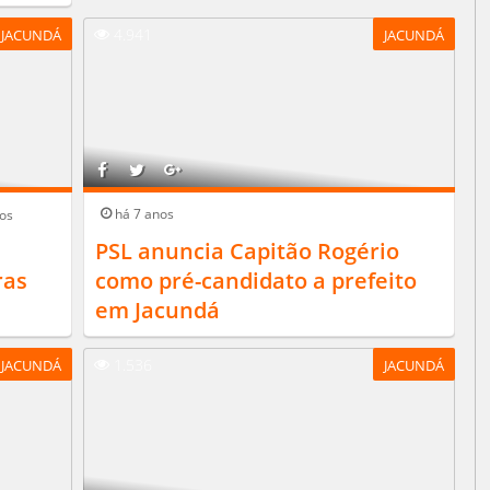
4.941
JACUNDÁ
JACUNDÁ
há 7 anos
os
PSL anuncia Capitão Rogério
ras
como pré-candidato a prefeito
em Jacundá
1.536
JACUNDÁ
JACUNDÁ