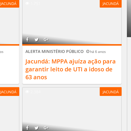
1.751
JACUNDÁ
JACUNDÁ
ALERTA MINISTÉRIO PÚBLICO
os
há 6 anos
Jacundá: MPPA ajuíza ação para
garantir leito de UTI a idoso de
63 anos
2.384
JACUNDÁ
JACUNDÁ