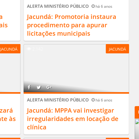
ALERTA MINISTÉRIO PÚBLICO
há 6 anos
a
Jacundá: Promotoria instaura
ais
procedimento para apurar
licitações municipais
2.142
JACUNDÁ
JACUNDÁ
ALERTA MINISTÉRIO PÚBLICO
há 6 anos
izará
Jacundá: MPPA vai investigar
ate às
irregularidades em locação de
clínica