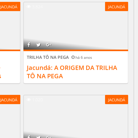
3.824
JACUNDÁ
JACUNDÁ
TRILHA TÔ NA PEGA
há 6 anos
é
Jacundá: A ORIGEM DA TRILHA
s
TÔ NA PEGA
1.020
JACUNDÁ
JACUNDÁ