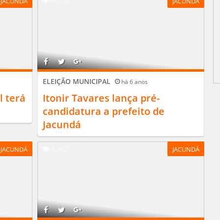
4.312
JACUNDÁ
JACUNDÁ
ELEIÇÃO MUNICIPAL
há 6 anos
l terá
Itonir Tavares lança pré-
candidatura a prefeito de
Jacundá
3.462
JACUNDÁ
JACUNDÁ