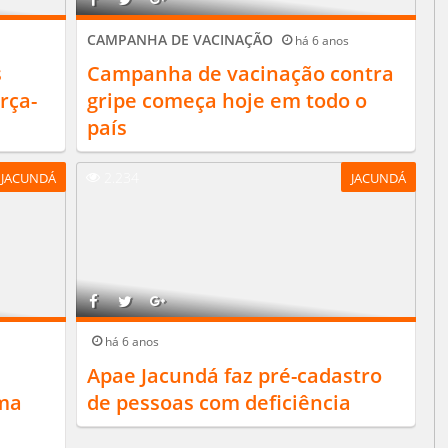
CAMPANHA DE VACINAÇÃO
há 6 anos
s
Campanha de vacinação contra
rça-
gripe começa hoje em todo o
país
2.234
JACUNDÁ
JACUNDÁ
há 6 anos
Apae Jacundá faz pré-cadastro
ama
de pessoas com deficiência