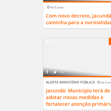
há 6 anos
Com novo decreto, Jacund
caminha para a normalida
2.970
ALERTA MINISTÉRIO PÚBLICO
há 6 an
Jacundá: Município terá de
adotar novas medidas e
fortalecer atenção primária