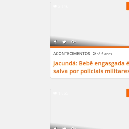
2.146
ACONTECIMENTOS
há 6 anos
Jacundá: Bebê engasgada 
salva por policiais militare
1.865