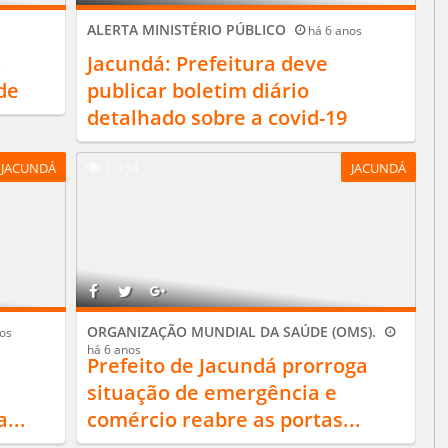
ALERTA MINISTÉRIO PÚBLICO
há 6 anos
á
Jacundá: Prefeitura deve
de
publicar boletim diário
detalhado sobre a covid-19
1.434
JACUNDÁ
JACUNDÁ
ORGANIZAÇÃO MUNDIAL DA SAÚDE (OMS).
os
há 6 anos
Prefeito de Jacundá prorroga
situação de emergência e
...
comércio reabre as portas...