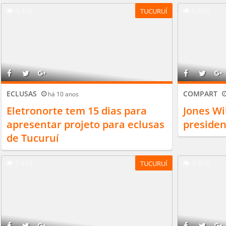
4.448
5.483
TUCURUÍ
ECLUSAS
COMPART
há 10 anos
Eletronorte tem 15 dias para
Jones Wi
apresentar projeto para eclusas
preside
de Tucuruí
7.473
3.819
TUCURUÍ