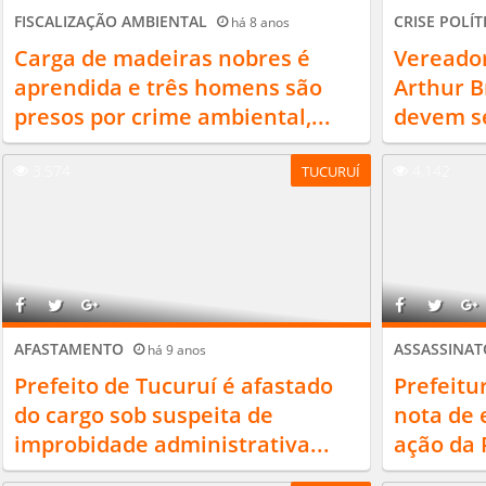
FISCALIZAÇÃO AMBIENTAL
CRISE POLÍT
há 8 anos
Carga de madeiras nobres é
Vereado
aprendida e três homens são
Arthur B
presos por crime ambiental,...
devem se
3.574
4.142
TUCURUÍ
AFASTAMENTO
ASSASSINA
há 9 anos
Prefeito de Tucuruí é afastado
Prefeitu
do cargo sob suspeita de
nota de 
improbidade administrativa...
ação da P