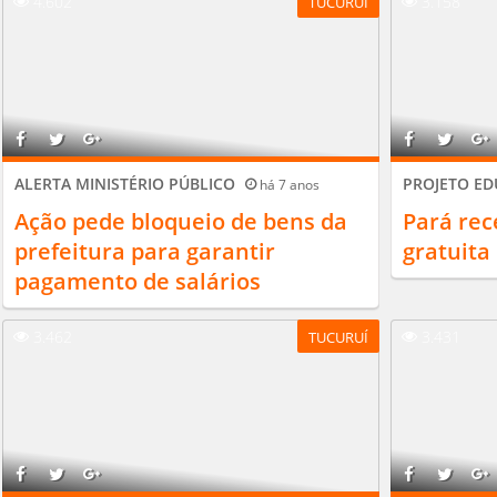
4.602
3.158
TUCURUÍ
ALERTA MINISTÉRIO PÚBLICO
PROJETO E
há 7 anos
Ação pede bloqueio de bens da
Pará rec
prefeitura para garantir
gratuita
pagamento de salários
3.462
3.431
TUCURUÍ