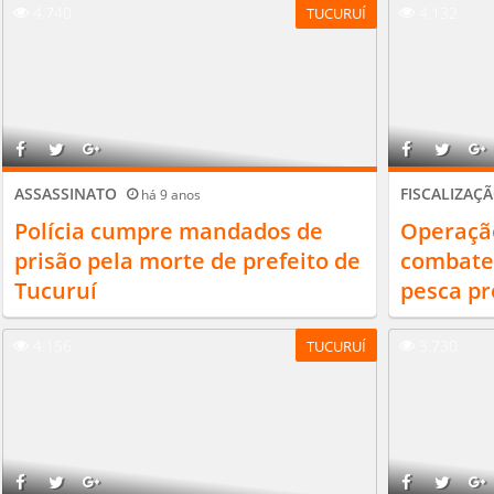
4.740
4.132
TUCURUÍ
ASSASSINATO
FISCALIZAÇ
há 9 anos
Polícia cumpre mandados de
Operação
prisão pela morte de prefeito de
combate
Tucuruí
pesca pr
4.156
3.730
TUCURUÍ