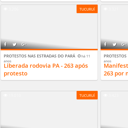
3.206
3.321
TUCURUÍ
PROTESTOS NAS ESTRADAS DO PARÁ
PROTESTOS 
há 11
anos
anos
Liberada rodovia PA - 263 após
Manifest
protesto
263 por 
19.010
3.423
TUCURUÍ