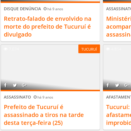
DISQUE DENÚNCIA
ASSASSINA
há 9 anos
Retrato-falado de envolvido na
Ministér
morte do prefeito de Tucuruí é
acompan
divulgado
assassin
7.674
4.814
TUCURUÍ
ASSASSINATO
AFASTAME
há 9 anos
Prefeito de Tucuruí é
Tucuruí:
assassinado a tiros na tarde
afastame
desta terça-feira (25)
improbid