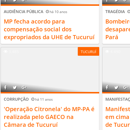
AUDIÊNCIA PÚBLICA
TRAGÉDIA
há 10 anos
MP fecha acordo para
Bombeir
compensação social dos
desapare
expropriados da UHE de Tucuruí
Pará
3.485
4.490
TUCURUÍ
CORRUPÇÃO
MANIFESTA
há 11 anos
'Operação Citronela' do MP-PA é
Manifest
realizada pelo GAECO na
em cima 
Câmara de Tucuruí
de Tucur