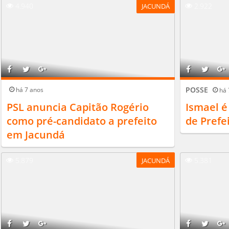
4.940
2.922
JACUNDÁ
POSSE
há 7 anos
há 
PSL anuncia Capitão Rogério
Ismael é
como pré-candidato a prefeito
de Prefe
em Jacundá
5.879
5.381
JACUNDÁ