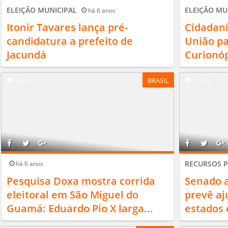
ELEIÇÃO MUNICIPAL
ELEIÇÃO MU
há 6 anos
Itonir Tavares lança pré-
Cidadani
candidatura a prefeito de
União pa
Jacundá
Curionóp
4.964
1.499
BRASIL
RECURSOS 
há 6 anos
Pesquisa Doxa mostra corrida
Senado a
eleitoral em São Miguel do
prevê aj
Guamá: Eduardo Pio X larga...
estados 