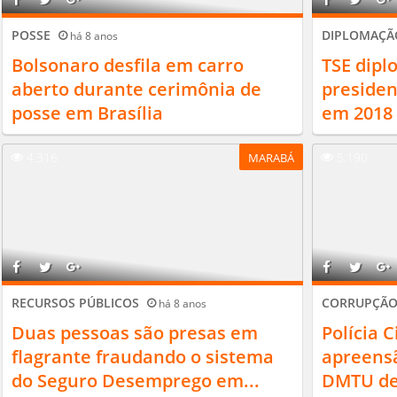
POSSE
DIPLOMAÇÃ
há 8 anos
Bolsonaro desfila em carro
TSE dipl
aberto durante cerimônia de
presiden
posse em Brasília
em 2018
4.316
5.190
MARABÁ
RECURSOS PÚBLICOS
CORRUPÇÃ
há 8 anos
Duas pessoas são presas em
Polícia C
flagrante fraudando o sistema
apreens
do Seguro Desemprego em...
DMTU de