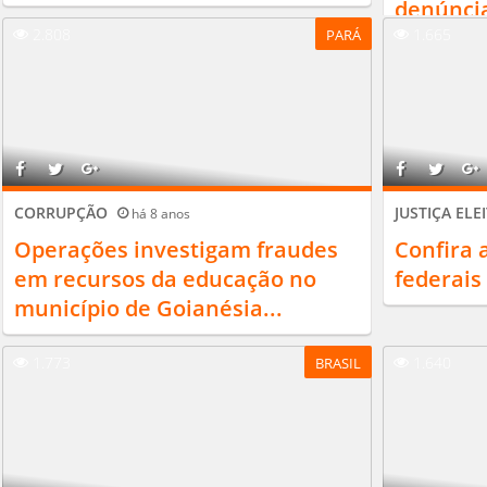
denúncia
2.808
1.665
PARÁ
CORRUPÇÃO
JUSTIÇA EL
há 8 anos
Operações investigam fraudes
Confira 
em recursos da educação no
federais
município de Goianésia...
1.773
1.640
BRASIL