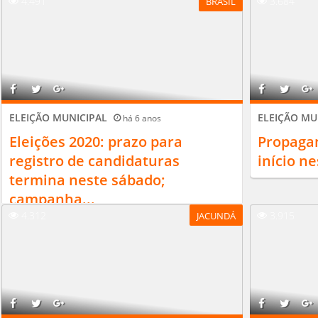
4.491
3.684
BRASIL
ELEIÇÃO MUNICIPAL
ELEIÇÃO MU
há 6 anos
Eleições 2020: prazo para
Propagan
registro de candidaturas
início n
termina neste sábado;
campanha...
4.312
3.915
JACUNDÁ