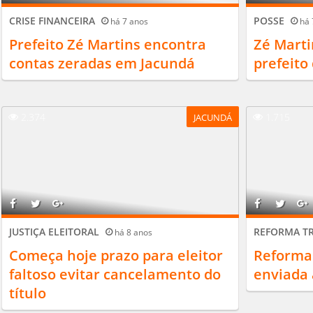
CRISE FINANCEIRA
POSSE
há 7 anos
há 
Prefeito Zé Martins encontra
Zé Marti
contas zeradas em Jacundá
prefeito
2.374
1.715
JACUNDÁ
JUSTIÇA ELEITORAL
REFORMA T
há 8 anos
Começa hoje prazo para eleitor
Reforma 
faltoso evitar cancelamento do
enviada 
título