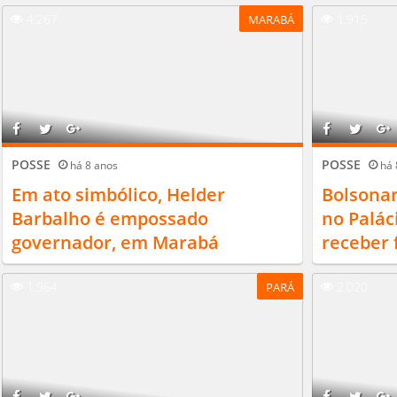
4.267
1.915
MARABÁ
POSSE
POSSE
há 8 anos
há 
Em ato simbólico, Helder
Bolsonar
Barbalho é empossado
no Palác
governador, em Marabá
receber f
1.964
2.020
PARÁ