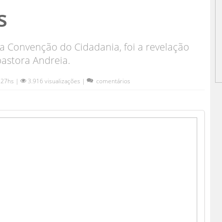
s
Convenção do Cidadania, foi a revelação
pastora Andreia.
:27hs |
3.916 visualizações |
comentários