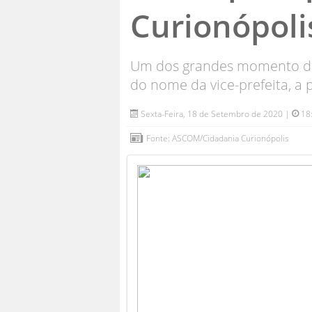
Curionópoli
Um dos grandes momento da 
do nome da vice-prefeita, a 
Sexta-Feira, 18 de Setembro de 2020 |
18
Fonte: ASCOM/Cidadania Curionópolis