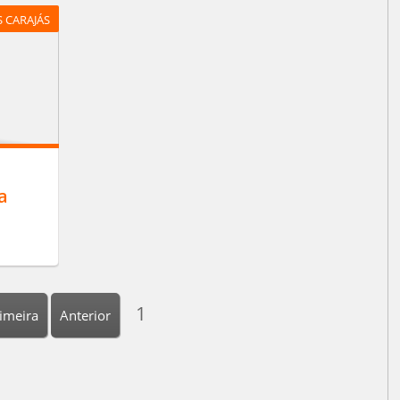
 CARAJÁS
a
1
imeira
Anterior