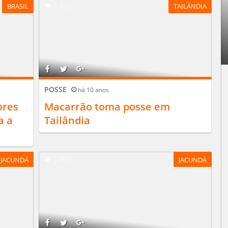
4.393
BRASIL
TAILÂNDIA
POSSE
há 10 anos
ores
Macarrão toma posse em
a a
Tailândia
5.061
JACUNDÁ
JACUNDÁ