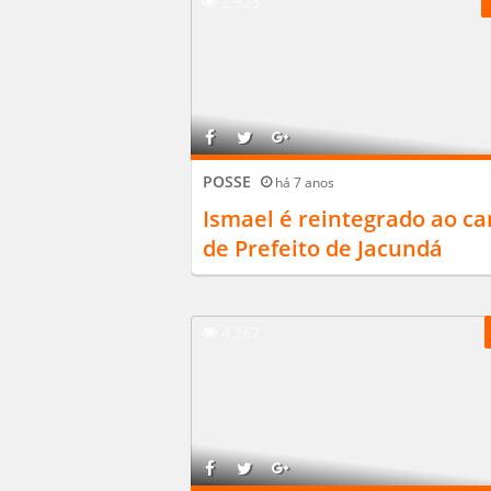
2.923
POSSE
há 7 anos
Ismael é reintegrado ao ca
de Prefeito de Jacundá
4.267