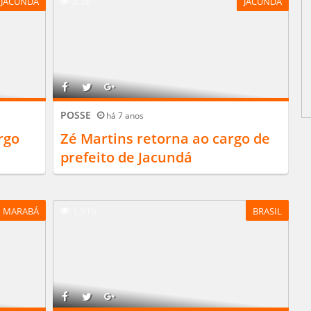
5.381
JACUNDÁ
JACUNDÁ
POSSE
há 7 anos
rgo
Zé Martins retorna ao cargo de
prefeito de Jacundá
1.915
MARABÁ
BRASIL