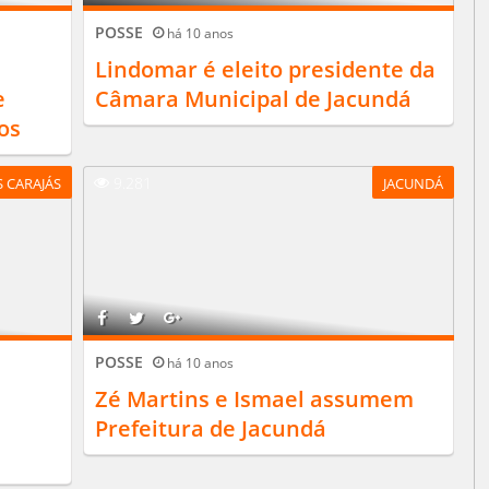
POSSE
há 10 anos
Lindomar é eleito presidente da
e
Câmara Municipal de Jacundá
os
9.281
 CARAJÁS
JACUNDÁ
POSSE
há 10 anos
Zé Martins e Ismael assumem
Prefeitura de Jacundá