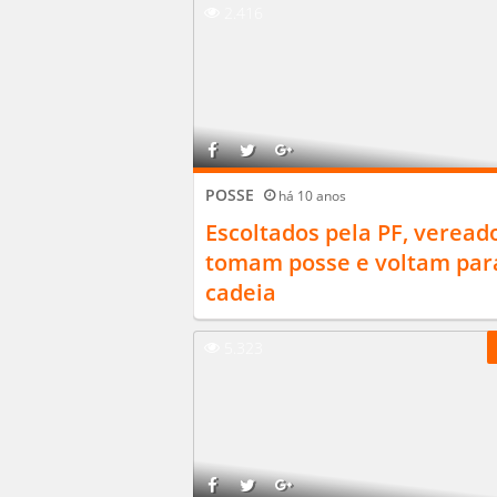
2.416
POSSE
há 10 anos
Escoltados pela PF, veread
tomam posse e voltam par
cadeia
5.323