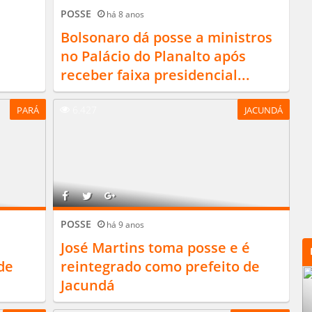
POSSE
há 8 anos
Bolsonaro dá posse a ministros
no Palácio do Planalto após
receber faixa presidencial...
6.427
PARÁ
JACUNDÁ
POSSE
há 9 anos
José Martins toma posse e é
de
reintegrado como prefeito de
Jacundá