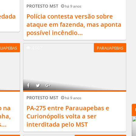
PROTESTO MST
há 9 anos
edada
Polícia contesta versão sobre
ataque em fazenda, mas aponta
possível incêndio...
4.907
AUAPEBAS
PARAUAPEBAS
PROTESTO MST
há 9 anos
o na
PA-275 entre Parauapebas e
nha,
Curionópolis volta a ser
...
interditada pelo MST