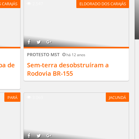
2.547
 CARAJÁS
ELDORADO DOS CARAJÁS
PROTESTO MST
há 12 anos
pa de
Sem-terra desobstruí­ram a
Rodovia BR-155
3.069
PARÁ
JACUNDÁ