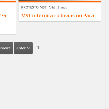
PROTESTO MST
há 13 anos
275
MST interdita rodovias no Pará
1
imeira
Anterior