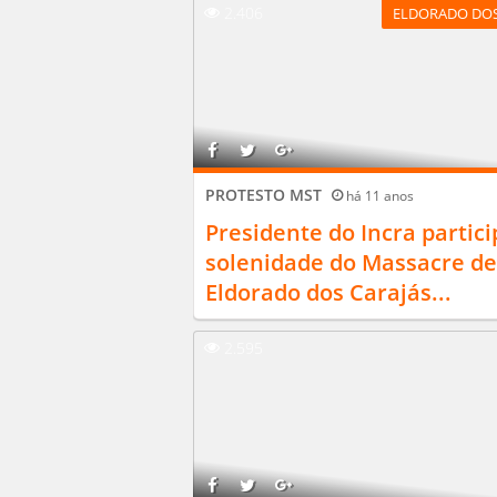
2.406
ELDORADO DOS
PROTESTO MST
há 11 anos
Presidente do Incra partici
solenidade do Massacre de
Eldorado dos Carajás...
2.595