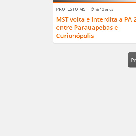
PROTESTO MST
há 13 anos
MST volta e interdita a PA-
entre Parauapebas e
Curionópolis
Pr