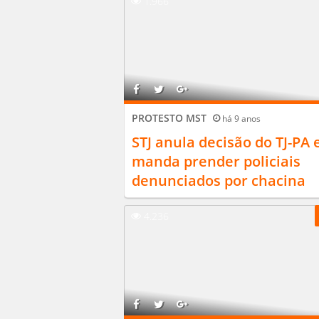
1.966
PROTESTO MST
há 9 anos
STJ anula decisão do TJ-PA 
manda prender policiais
denunciados por chacina
4.236