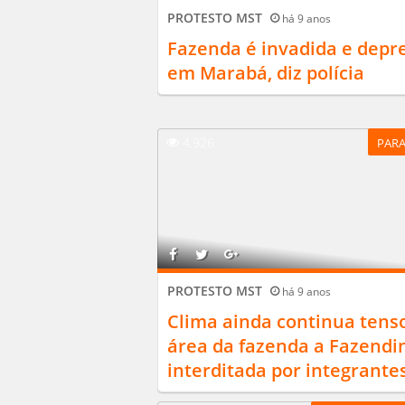
PROTESTO MST
há 9 anos
Fazenda é invadida e depr
em Marabá, diz polícia
4.926
PAR
PROTESTO MST
há 9 anos
Clima ainda continua tens
área da fazenda a Fazendi
interditada por integrantes