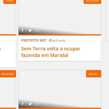
4.082
PARÁ
MARABÁ
PROTESTO MST
há 9 anos
e
Sem Terra volta a ocupar
fazenda em Marabá
2.067
MARABÁ
BRASIL