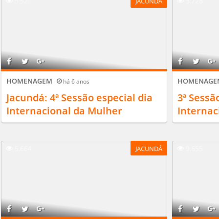
5.521
3.728
JACUNDÁ
HOMENAGEM
HOMENAG
há 6 anos
Jacundá: 4ª Sessão especial dia
3ª Sessão
Internacional da Mulher
Internac
5.664
9.655
JACUNDÁ