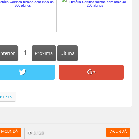
1
nterior
Próxima
Última
ENTISTA
JACUNDÁ
JACUNDÁ
8.120