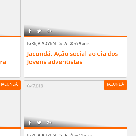
IGREJA ADVENTISTA
há 9 anos
Jacundá: Ação social ao dia dos
ura
Jovens adventistas
JACUNDÁ
JACUNDÁ
7.613
IGREJA ADVENTISTA
há 11 anos