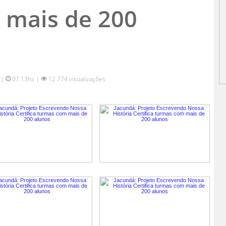
 mais de 200
 |
07:13hs |
12.774 visualizações